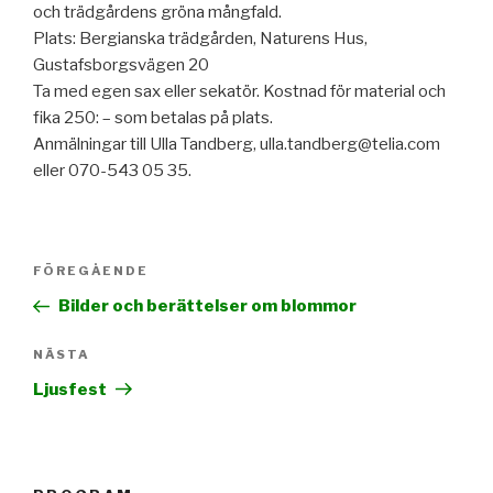
och trädgårdens gröna mångfald.
Plats: Bergianska trädgården, Naturens Hus,
Gustafsborgsvägen 20
Ta med egen sax eller sekatör. Kostnad för material och
fika 250: – som betalas på plats.
Anmälningar till Ulla Tandberg, ulla.tandberg@telia.com
eller 070-543 05 35.
Inläggsnavigering
FÖREGÅENDE
Föregående
inlägg
Bilder och berättelser om blommor
NÄSTA
Nästa
inlägg
Ljusfest