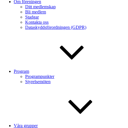
Om föreningen
Ditt medlemskap
Bli medlem
Stadgar
Kontakta oss
Dataskyddsförordningen (GDPR)
Program
Programpunkter
Styrelsemöten
Våra grupper