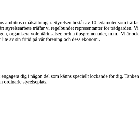
gens ambitiösa målsättningar. Styrelsen består av 10 ledamöter som träffa
 styrelsearbete träffar vi regelbundet representanter för trädgården. Vi
ngen, organisera volontärinsatser, ordna tipspromenader, m.m. Vi är oc
lite av sin fritid på vår förening och dess ekonomi.
att engagera dig i någon del som känns speciellt lockande för dig. Tank
en ordinarie styrelseplats.