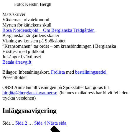
Foto: Kerstin Bergh
Mats skriver
Växternas privatekonomi
Myrten för kärlekens skull
Rosa Nordenskjöld – Om Bergianska Trädgården
Bergianska trädgårdens skatter
Visning av konsten på Spökslottet
”Kransomanen” tar ordet – om kransbindningen i Bergianska
Höstfest med guldkant
Julsånger i växthuset
Betala årsavgift
Bilagor: Inbetalningskort,
Frölista
med
beställningssedel
,
Presentfolder
OBS! Anmälan till visningen på Spökslottet kan göras till
birgitta@bergianskavanner.se
(hennes mailadress har blivit fel i den
tryckta versionen)
Inläggsnavigering
Sida
1
Sida
2
…
Sida
4
Nästa sida