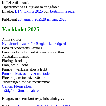
Kallelse till årsmöte
Tipspromenad i Bergianska trädgården
Bilagor:
BTV löklista 2025
och
beställningssedel
Publicerat
28 januari, 2025
28 januari, 2025
Vårbladet 2025
Anna skriver
Nytt år och nystart för Bergianska trädgård
Edvard Andersons växthus
Lavablocken i Edvard Andersons växthus
Australienrummet
Ekologisk odling
Från jord till bord
Pumpa – världens största frukt
Pumpa. Mat, odling & mastodonte
Föredrag om invasiva växter
Julvisningen för oss medlemmar
Genom Floras riken
Trädgård närmare naturen
Bilagor: medlemskort resp. inbetalningsavi