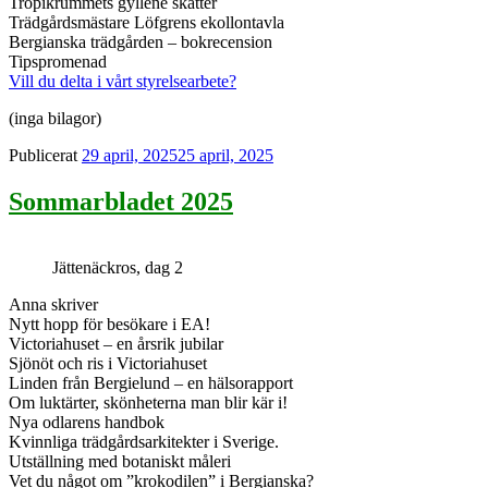
Tropikrummets gyllene skatter
Trädgårdsmästare Löfgrens ekollontavla
Bergianska trädgården – bokrecension
Tipspromenad
Vill du delta i vårt styrelsearbete?
(inga bilagor)
Publicerat
29 april, 2025
25 april, 2025
Sommarbladet 2025
Jättenäckros, dag 2
Anna skriver
Nytt hopp för besökare i EA!
Victoriahuset – en årsrik jubilar
Sjönöt och ris i Victoriahuset
Linden från Bergielund – en hälsorapport
Om luktärter, skönheterna man blir kär i!
Nya odlarens handbok
Kvinnliga trädgårdsarkitekter i Sverige.
Utställning med botaniskt måleri
Vet du något om ”krokodilen” i Bergianska?