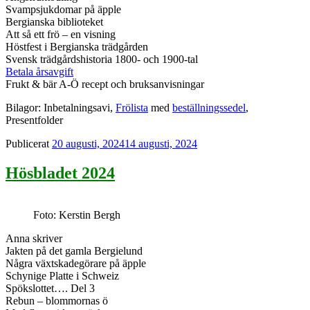
Svampsjukdomar på äpple
Bergianska biblioteket
Att så ett frö – en visning
Höstfest i Bergianska trädgården
Svensk trädgårdshistoria 1800- och 1900-tal
Betala årsavgift
Frukt & bär A-Ö recept och bruksanvisningar
Bilagor: Inbetalningsavi,
Frölista
med
beställningssedel
,
Presentfolder
Publicerat
20 augusti, 2024
14 augusti, 2024
Hösbladet 2024
Foto: Kerstin Bergh
Anna skriver
Jakten på det gamla Bergielund
Några växtskadegörare på äpple
Schynige Platte i Schweiz
Spökslottet…. Del 3
Rebun – blommornas ö