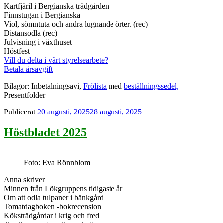
Kartfjäril i Bergianska trädgården
Finnstugan i Bergianska
Viol, sömntuta och andra lugnande örter. (rec)
Distansodla (rec)
Julvisning i växthuset
Höstfest
Vill du delta i vårt styrelsearbete?
Betala årsavgift
Bilagor: Inbetalningsavi,
Frölista
med
beställningssedel,
Presentfolder
Publicerat
20 augusti, 2025
28 augusti, 2025
Höstbladet 2025
Foto: Eva Rönnblom
Anna skriver
Minnen från Lökgruppens tidigaste år
Om att odla tulpaner i bänkgård
Tomatdagboken -bokrecension
Köksträdgårdar i krig och fred