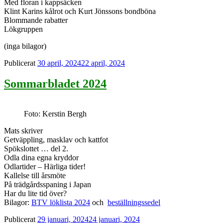
Med floran i kappsäcken
Klint Karins kålrot och Kurt Jönssons bondböna
Blommande rabatter
Lökgruppen
(inga bilagor)
Publicerat
30 april, 2024
22 april, 2024
Sommarbladet 2024
Foto: Kerstin Bergh
Mats skriver
Getväppling, masklav och kattfot
Spökslottet … del 2.
Odla dina egna kryddor
Odlartider – Härliga tider!
Kallelse till årsmöte
På trädgårdsspaning i Japan
Har du lite tid över?
Bilagor:
BTV löklista 2024
och
beställningssedel
Publicerat
29 januari, 2024
24 januari, 2024